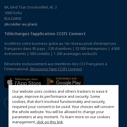
8A, blvd Tsar Osvoboditel, ét. 2
1000 Sofia
BULGARIE
(Accéder au plan)
Téléchargez l’application CCIFI Connect
Accélérez votre business grâce au 1er réseau privé d'entreprises
françaises dans 95 pays : 120 chambres | 33 000 entreprises | 4 000
événements | 300 comités | 1 200 avantages exclusifs
Réservée exclusivement aux membres des CCI Françaises à
l'International,
découvrez l'app CCIFI Connect
.
Our website uses cookies and others trackers to ease it
usage, improve its performance and security. Some
cookies, that don't involved functionnality and security,
required your consent to be used. Your choices will concern
the whole website. You will be allowed to change your
parameters at any moment. To learn more on our cookies
management,
click on this link
.