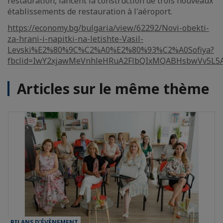
restauration, lancent la construction de trois nouveaux
établissements de restauration à l'aéroport.
https://economy.bg/bulgaria/view/62292/Novi-obekti-
za-hrani-i-napitki-na-letishte-Vasil-
Levski%E2%80%9C%C2%A0%E2%80%93%C2%A0Sofiya?
fbclid=IwY2xjawMeVnhleHRuA2FlbQIxMQABHsbwVv5L5
Articles sur le même thème
BILANS D’ÉVÈNEMENT