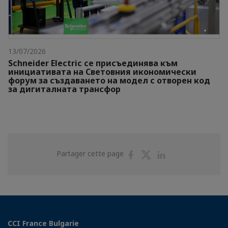
13/07/2026
Schneider Electric се присъединява към
инициативата на Световния икономически
форум за създаването на модел с отворен код
за дигиталната трансфор
Partager
Partager
Partager
Partager cette page
sur
sur
sur
Facebook
Twitter
Linkedin
CCI France Bulgarie