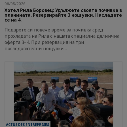
06/08/2026
Хотел Рила Боровец: Удължете своята почивка в
планината. Резервирайте 3 нощувки. Насладете
се на 4.
Подарете си повече време за почивка сред
прохладата на Рила с нашата специална делнична
оферта 3=4. При резервация на три
последователни нощувки…
ACTUS DES ENTREPRISES