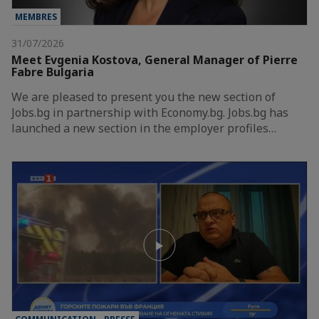
MEMBRES
31/07/2026
Meet Evgenia Kostova, General Manager of Pierre
Fabre Bulgaria
We are pleased to present you the new section of
Jobs.bg in partnership with Economy.bg. Jobs.bg has
launched a new section in the employer profiles…