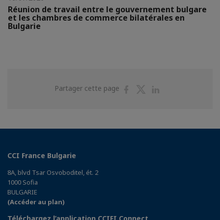
Réunion de travail entre le gouvernement bulgare
et les chambres de commerce bilatérales en
Bulgarie
Partager
Partager
Partager
Partager cette page
sur
sur
sur
Facebook
Twitter
Linkedin
CCI France Bulgarie
8A, blvd Tsar Osvoboditel, ét. 2
1000 Sofia
BULGARIE
(Accéder au plan)
Téléchargez l’application CCIFI Connect