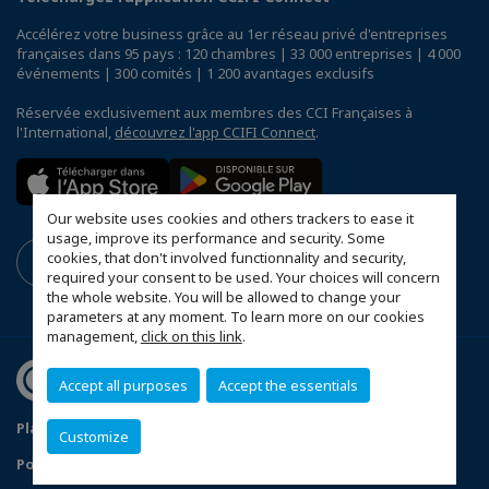
Accélérez votre business grâce au 1er réseau privé d'entreprises
françaises dans 95 pays : 120 chambres | 33 000 entreprises | 4 000
événements | 300 comités | 1 200 avantages exclusifs
Réservée exclusivement aux membres des CCI Françaises à
l'International,
découvrez l'app CCIFI Connect
.
Our website uses cookies and others trackers to ease it
usage, improve its performance and security. Some
cookies, that don't involved functionnality and security,
required your consent to be used. Your choices will concern
the whole website. You will be allowed to change your
parameters at any moment. To learn more on our cookies
management,
click on this link
.
Accept all purposes
Accept the essentials
Plan du site
Mentions légales
Customize
Politique de confidentialité
FAQ