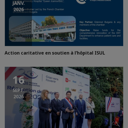
JANV.
2026
Action caritative en soutien à l’hôpital ISUL
16
SEPT.
2026