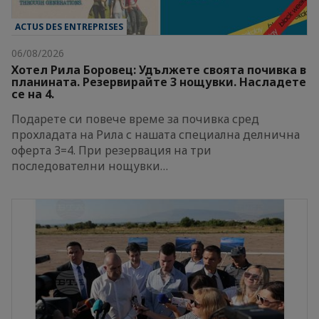
ACTUS DES ENTREPRISES
06/08/2026
Хотел Рила Боровец: Удължете своята почивка в
планината. Резервирайте 3 нощувки. Насладете
се на 4.
Подарете си повече време за почивка сред
прохладата на Рила с нашата специална делнична
оферта 3=4. При резервация на три
последователни нощувки…