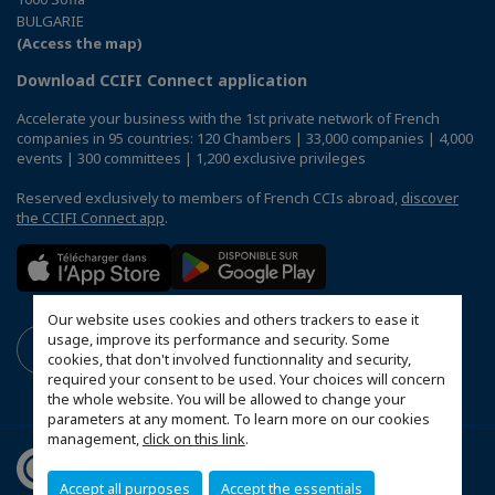
BULGARIE
(Access the map)
Download CCIFI Connect application
Accelerate your business with the 1st private network of French
companies in 95 countries: 120 Chambers | 33,000 companies | 4,000
events | 300 committees | 1,200 exclusive privileges
Reserved exclusively to members of French CCIs abroad,
discover
the CCIFI Connect app
.
Our website uses cookies and others trackers to ease it
usage, improve its performance and security. Some
cookies, that don't involved functionnality and security,
required your consent to be used. Your choices will concern
the whole website. You will be allowed to change your
parameters at any moment. To learn more on our cookies
management,
click on this link
.
Accept all purposes
Accept the essentials