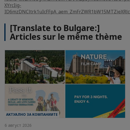
XYrcIig-
ID6mzDNCltrk1uIcFFpA_aem_ZmFrZWR1bW15MTZieXRl
[Translate to Bulgare:]
Articles sur le même thème
АКТУАЛНО ЗА КОМПАНИИТЕ
6 август 2026