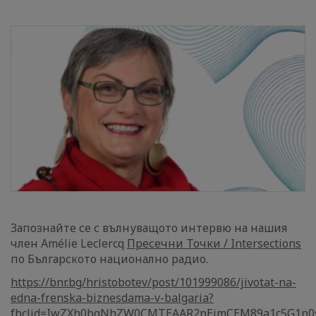
Запознайте се с вълнуващото интервю на нашия
член Amélie Leclercq
Пресечни Точки / Intersections
по Българското национално радио.
https://bnr.bg/hristobotev/post/101999086/jivotat-na-
edna-frenska-biznesdama-v-balgaria?
fbclid=IwZXh0bgNhZW0CMTEAAR2pEjmCEM89a1c5G1p