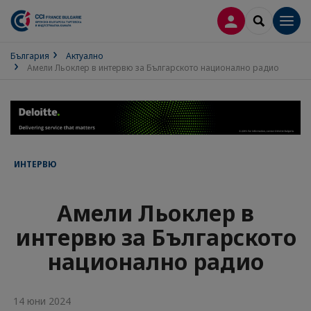
ВХОД В ПРОФИ
SEARCH
Men
България
Актуално
Амели Льоклер в интервю за Българското национално радио
ИНТЕРВЮ
Амели Льоклер в
интервю за Българското
национално радио
14 юни 2024