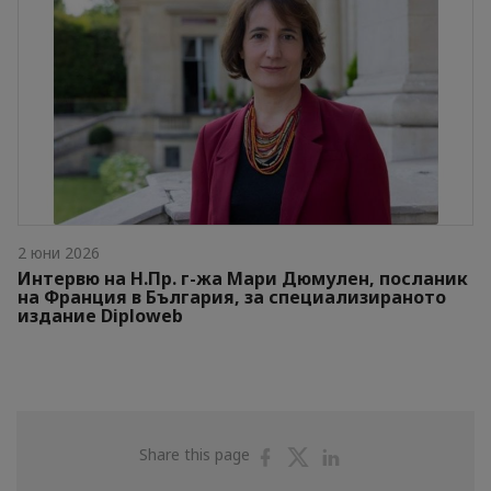
2 юни 2026
Интервю на Н.Пр. г-жа Мари Дюмулен, посланик
на Франция в България, за специализираното
издание Diploweb
Share
Share
Share
Share this page
on
on
on