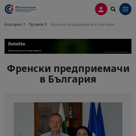
ВХОД В ПРОФИ
SEARCH
Men
България
Проекти
Френски предприемачи в България
Френски предприемачи
в България