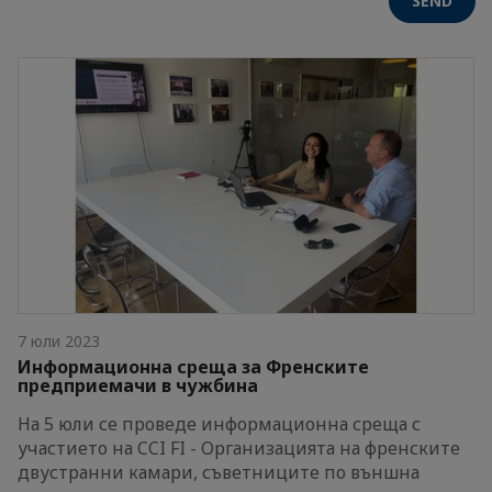
SEND
7 юли 2023
Информационна среща за Френските
предприемачи в чужбина
На 5 юли се проведе информационна среща с
участието на CCI FI - Организацията на френските
двустранни камари, съветниците по външна