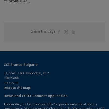
търговия на…
Share
Share
Share
Share this page
on
on
on
Facebook
Twitter
Linkedin
CCI France Bulgarie
8A, blvd Tsar Osvoboditel, ét. 2
1000 Sofia
BULGARIE
(Access the map)
Download CCIFI Connect application
Accelerate your business with the 1st private network of French
companies in 95 countries: 120 Chambers | 33,000 companies | 4,000