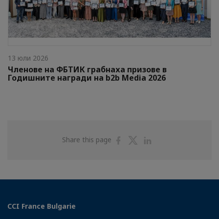
13 юли 2026
Членове на ФБТИК грабнаха призове в
Годишните награди на b2b Media 2026
Share
Share
Share
Share this page
on
on
on
Facebook
Twitter
Linkedin
CCI France Bulgarie