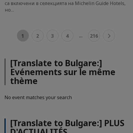
са включени в селекцията на Michelin Guide Hotels,
но…
...
1
2
3
4
216
[Translate to Bulgare:]
Evénements sur le même
thème
No event matches your search
[Translate to Bulgare:] PLUS
D'ACTUALITÉS