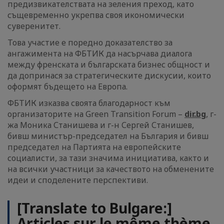
предизвикателствата на зеления преход, като
същевременно укрепва своя икономически
суверенитет.
Това участие е поредно доказателство за
ангажимента на ФБТИК да насърчава диалога
между френската и българската бизнес общност и
да допринася за стратегическите дискусии, които
оформят бъдещето на Европа.
ФБТИК изказва своята благодарност към
организаторите на Green Transition Forum –
dir.bg
, г-
жа Моника Станишева и г-н Сергей Станишев,
бивш министър-председател на България и бивш
председател на Партията на европейските
социалисти, за тази значима инициатива, както и
на всички участници за качеството на обменените
идеи и споделените перспективи.
[Translate to Bulgare:]
Articles sur le même thème