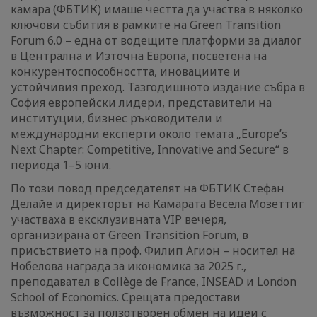
камара (ФБТИК) имаше честта да участва в няколко
ключови събития в рамките на Green Transition
Forum 6.0 – една от водещите платформи за диалог
в Централна и Източна Европа, посветена на
конкурентоспособността, иновациите и
устойчивия преход. Тазгодишното издание събра в
София европейски лидери, представители на
институции, бизнес ръководители и
международни експерти около темата „Europe’s
Next Chapter: Competitive, Innovative and Secure“ в
периода 1–5 юни.
По този повод председателят на ФБТИК Стефан
Делайе и директорът на Камарата Весела Мозеттиг
участваха в ексклузивната VIP вечеря,
организирана от Green Transition Forum, в
присъствието на проф. Филип Агион – носител на
Нобелова награда за икономика за 2025 г.,
преподавател в Collège de France, INSEAD и London
School of Economics. Срещата предостави
възможност за ползотворен обмен на идеи с