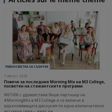
РАВНОСМЕТКА ЗА СЪБИТИЕ
7 август 2026
Повече за последния Morning Mix на M3 College,
посветен на стажантските програми
ФБТИК с удоволствие беше партньор на
#MorningMix в M3 College и се включи в
вдъхновяващата дискусия по една изключително
актуална тема – имат ли…