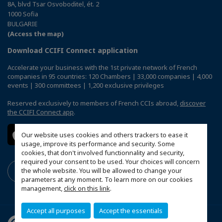
8A, blvd Tsar Osvoboditel, ét. 2
1000 Sofia
BULGARIE
(Access the map)
Download CCIFI Connect application
Accelerate your business with the 1st private network of French
companies in 95 countries: 120 Chambers | 33,000 companies | 4,000
events | 300 committees | 1,200 exclusive privileges
Reserved exclusively to members of French CCIs abroad,
discover
the CCIFI Connect app
.
Our website uses cookies and others trackers to ease it
usage, improve its performance and security. Some
cookies, that don't involved functionnality and security,
required your consent to be used. Your choices will concern
the whole website. You will be allowed to change your
parameters at any moment. To learn more on our cookies
management,
click on this link
.
Accept all purposes
Accept the essentials