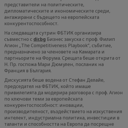
представители на политическите,
дипломатическите и икономическите среди,
ангажирани с бъдещето на европейската
конкурентоспособност.
На следващата сутрин ФБТИК организира
съвместно с
dir.bg
Бизнес закуска с проф. Филип
Агион „The Competitiveness Playbook“, събитие,
предназначено за членовете на Камарата и
партньорите на Форума. Срещата беше открита от
Н. Пр. госпожа Мари Дюмулен, посланик на
Франция в България.
Дискусията беше водена от Стефан Делайе,
председател на ФБТИК, който имаше
привилегията да модерира разговора с проф. Агион
по ключови теми за европейската
конкурентоспособност: иновации,
производителност, въздействието на изкуствения
интелект, индустриална политика, инвестиции в
таланти и способността на Европа да посрещне