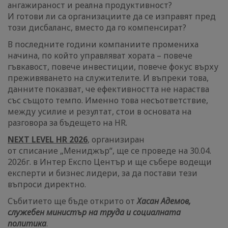
ангажираност и реална продуктивност?
И готови ли са организациите да се изправят пред
този дисбаланс, вместо да го компенсират?
В последните години компаниите промениха
начина, по който управляват хората – повече
гъвкавост, повече инвестиции, повече фокус върху
преживяването на служителите. И въпреки това,
данните показват, че ефективността не нараства
със същото темпо. Именно това несъответствие,
между усилие и резултат, стои в основата на
разговора за бъдещето на HR.
NEXT LEVEL HR 2026
, организиран
от списание „Мениджър“, ще се проведе на 30.04.
2026г. в Интер Експо Център и ще събере водещи
експерти и бизнес лидери, за да постави тези
въпроси директно.
Събитието ще бъде открито от
Хасан Адемов,
служебен министър на труда и социалната
политика
.