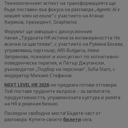
Технологичният аспект на трансформацията ще
бъде поставен във фокуса на разговора
„Agentic AI е
новият член на екипа“
с участието на Атанас
Киряков, президент, Graphwise.
Форумът ще завърши с дискусионния
панел „Трудната HR истина за ангажираността: Не
всички са щастливи“, с участието на Румяна Босева,
управляващ партньор, ARS Bulgaria, Нели
Запрянова, психолог и консултант по когнитивно-
поведенческа терапия, и Петър Джугански,
ръководител „Подбор на персонал“, Sofia Stars, с
модератор Михаил Стефанов.
NEXT LEVEL HR 2026
не предлага готови отговори.
Той поставя трудните въпроси – за заплатите,
продуктивността, управленската култура и ролята
на HR в реалния бизнес.
Последни свободни места! Бъдете част от
разговора. Купете своите
билети
сега.