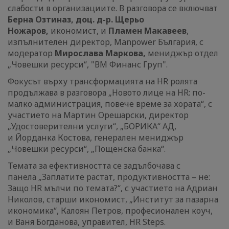
слабости в организациите. В разговора се включват
Берна Озтиназ, доц. д-р. Щерьо
Ножаров,
икономист, и
Пламен Макавеев
,
изпълнителен директор, Manpower България, с
модератор
Мирослава Маркова,
мениджър отдел
„Човешки ресурси“, "ВМ Финанс Груп".
Фокусът върху трансформацията на HR ролята
продължава в разговора „Новото лице на HR: по-
малко администрация, повече време за хората“, с
участието на Мартин Орешарски, директор
„Удостоверителни услуги“, „БОРИКА“ АД,
и Йорданка Костова, генерален мениджър
„Човешки ресурси“, „Пощенска банка“.
Темата за ефективността се задълбочава с
панела „Заплатите растат, продуктивността – не:
Защо HR мълчи по темата?“, с участието на Адриан
Николов, старши икономист, „Институт за пазарна
икономика“, Калоян Петров, професионален коуч,
и Ваня Богданова, управител, HR Steps.