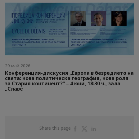
29 май 2026
Конференция-дискусия „Европа в безредието на
света: нова политическа география, нова роля
за Стария континент?“ – 4 юни, 18:30 ч., зала
„Славе
Share
Share
Share
Share this page
on
on
on