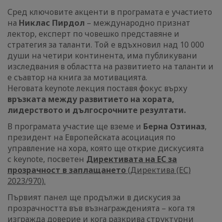
Сред ключовите акценти в програмата е участието
на
Никлас Пирдол
– международно признат
лектор, експерт по човешко представяне и
стратегия за таланти. Той е вдъхновил над 10 000
души на четири континента, има публикувани
изследвания в областта на развитието на таланти и
е съавтор на книга за мотивацията.
Неговата keynote лекция поставя фокус върху
връзката между развитието на хората,
лидерството и дългосрочните резултати.
В програмата участие ще вземе и
Берна Озтиназ
,
президент на Европейската асоциация по
управление на хора, която ще открие дискусията
с keynote, посветен
Директивата на ЕС за
прозрачност в заплащането
(Директива (ЕС)
2023/970).
Първият панел ще продължи в дискусия за
прозрачността във възнагражденията – кога тя
изгражда доверие и кога разкрива структурни