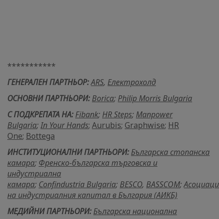
***********
ГЕНЕРАЛЕН ПАРТНЬОР:
ARS
,
Електрохолд
ОСНОВНИ ПАРТНЬОРИ:
Borica
;
Philip Morris Bulgaria
С ПОДКРЕПАТА НА:
Fibank
;
HR Steps
;
Manpower
Bulgaria
;
In Your Hands
;
Aurubis
;
Graphwise
;
HR
One
;
Bottega
ИНСТИТУЦИОНАЛНИ ПАРТНЬОРИ:
Българска стопанска
камара
;
Френско-българска търговска и
индустриална
камара
;
Confindustria Bulgaria
;
BESCO
,
BASSCOM
;
Асоциаци
на индустриалния капитал в България (АИКБ)
МЕДИЙНИ ПАРТНЬОРИ:
Българска национална