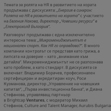
Темата за ролята на HR в развитието на хората
продължава с дискусията:
„Енергия в синхрон:
Ролята на HR в развитието на хората“
с участието
на
Евгения Накова, директор „Човешки ресурси“ в
„Електрохолд България“.
Разговорът продължава с една изключително
интересна тема:
„Микромениджмънтът е
национален спорт. Как HR го оправдава?“.
В много
компании контролът се представя като грижа, а
липсата на доверие – като „внимание към
детайла“. Микромениджмънтът не се разпознава
като проблем, а като стандарт. В дискусията се
включват: Владимир Борачев, професионален
сертифициран и акредитиран коуч, Роси
Кузманова, директор „Управление на човешкия
капитал“, „Първа инвестиционна банка“, и Диана
Стефанова, управляващ партньор
в Brightcap
Ventures
, с модератор Михаил
Стефанов, Culture and Talent Manager, Aurubis Bulgaria