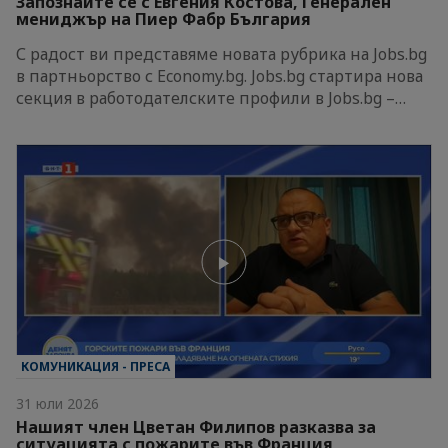
Запознайте се с Евгения Костова, Генерален
мениджър на Пиер Фабр България
С радост ви представяме новата рубрика на Jobs.bg
в партньорство с Economy.bg. Jobs.bg стартира нова
секция в работодателските профили в Jobs.bg –…
КОМУНИКАЦИЯ - ПРЕСА
31 юли 2026
Нашият член Цветан Филипов разказва за
ситуацията с пожарите във Франция