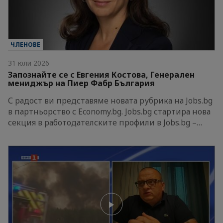
ЧЛЕНОВЕ
31 юли 2026
Запознайте се с Евгения Костова, Генерален
мениджър на Пиер Фабр България
С радост ви представяме новата рубрика на Jobs.bg
в партньорство с Economy.bg. Jobs.bg стартира нова
секция в работодателските профили в Jobs.bg –…