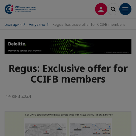
ВХОД В ПРОФИ
SEARCH
Men
България
Актуално
Regus: Exclusive offer for CCIFB members
Regus: Exclusive offer for
CCIFB members
14 юни 2024