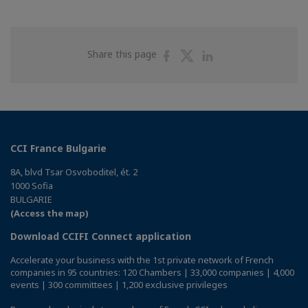
Share
Share
Share
Share this page
on
on
on
Facebook
Twitter
Linkedin
CCI France Bulgarie
8A, blvd Tsar Osvoboditel, ét. 2
1000 Sofia
BULGARIE
(Access the map)
Download CCIFI Connect application
Accelerate your business with the 1st private network of French
companies in 95 countries: 120 Chambers | 33,000 companies | 4,000
events | 300 committees | 1,200 exclusive privileges