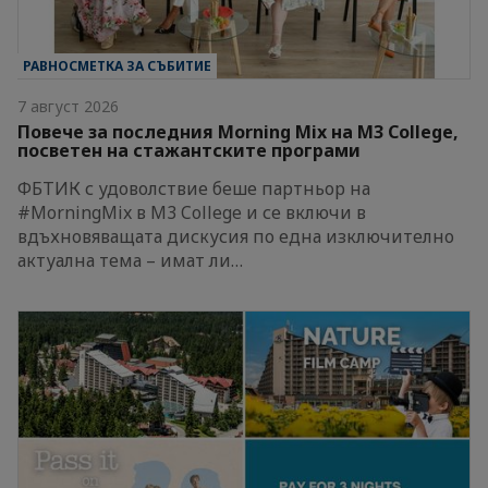
РАВНОСМЕТКА ЗА СЪБИТИЕ
7 август 2026
Повече за последния Morning Mix на M3 College,
посветен на стажантските програми
ФБТИК с удоволствие беше партньор на
#MorningMix в M3 College и се включи в
вдъхновяващата дискусия по една изключително
актуална тема – имат ли…