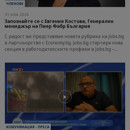
ЧЛЕНОВЕ
31 юли 2026
Запознайте се с Евгения Костова, Генерален
мениджър на Пиер Фабр България
С радост ви представяме новата рубрика на Jobs.bg
в партньорство с Economy.bg. Jobs.bg стартира нова
секция в работодателските профили в Jobs.bg –…
КОМУНИКАЦИЯ - ПРЕСА