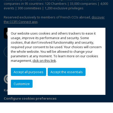
companies in 95 countries: 120 Chambers | 33,000 companies | 4,000
events | 300 committees | 1,200 exclusive privileges
Reserved exclusively to members of French CCIs abroad,
discover
the CCIFI Connect app
.
Our website uses cookies and others trackers to ease it
usage, improve its performance and security. Some
cookies, that don't involved functionnality and security,
required your consent to be used. Your choices will concern
the whole website. You will be allowed to change your
parameters at any moment. To learn more on our cookies
management,
click on this link
.
Accept all purposes
Accept the essentials
Customize
Карта на сайта
Politique de confidentialité
Configure cookies preferences
© 2026 CCI France Bulgarie