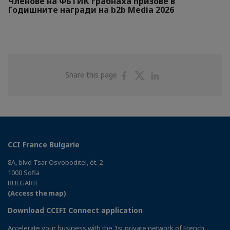
Членове на ФБТИК грабнаха призове в
Годишните награди на b2b Media 2026
Share
Share
Share
Share this page
on
on
on
Facebook
Twitter
Linkedin
CCI France Bulgarie
8A, blvd Tsar Osvoboditel, ét. 2
1000 Sofia
BULGARIE
(Access the map)
Download CCIFI Connect application
Accelerate your business with the 1st private network of French