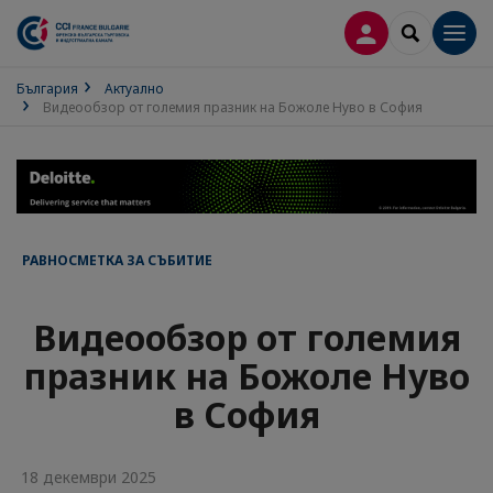
ВХОД В ПРОФИ
SEARCH
Men
България
Актуално
Видеообзор от големия празник на Божоле Нуво в София
РАВНОСМЕТКА ЗА СЪБИТИЕ
Видеообзор от големия
празник на Божоле Нуво
в София
18 декември 2025