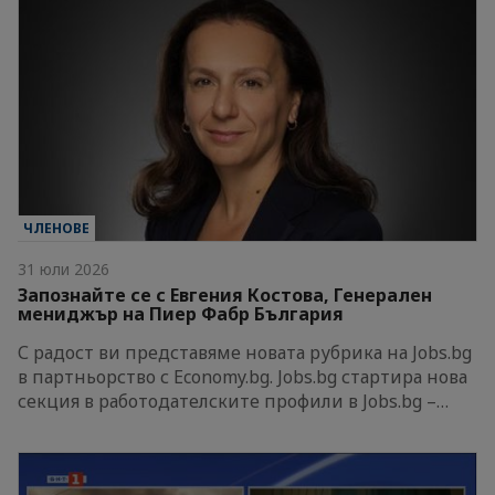
ЧЛЕНОВЕ
31 юли 2026
Запознайте се с Евгения Костова, Генерален
мениджър на Пиер Фабр България
С радост ви представяме новата рубрика на Jobs.bg
в партньорство с Economy.bg. Jobs.bg стартира нова
секция в работодателските профили в Jobs.bg –…