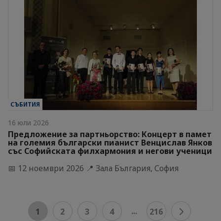
СЪБИТИЯ
16 юли 2026
Предложение за партньорство: Концерт в памет
на големия български пианист Венцислав Янков
със Софийската филхармония и негови ученици
📅 12 ноември 2026 📍 Зала България, София
...
1
2
3
4
216