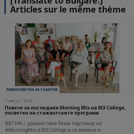
[Translate to Bulgare:]
Articles sur le même thème
РАВНОСМЕТКА ЗА СЪБИТИЕ
7 август 2026
Повече за последния Morning Mix на M3 College,
посветен на стажантските програми
ФБТИК с удоволствие беше партньор на
#MorningMix в M3 College и се включи в