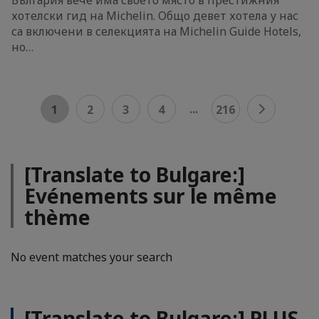
хотелски гид на Michelin. Общо девет хотела у нас
са включени в селекцията на Michelin Guide Hotels,
но…
...
1
2
3
4
216
[Translate to Bulgare:]
Evénements sur le même
thème
No event matches your search
[Translate to Bulgare:] PLUS