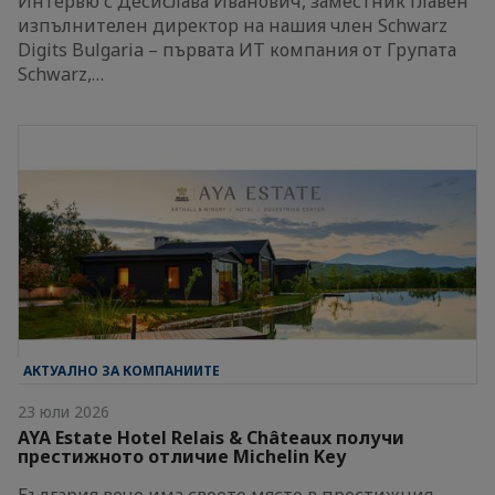
Интервю с Десислава Иванович, заместник главен
изпълнителен директор на нашия член Schwarz
Digits Bulgaria – първата ИТ компания от Групата
Schwarz,…
АКТУАЛНО ЗА КОМПАНИИТЕ
23 юли 2026
AYA Estate Hotel Relais & Châteaux получи
престижното отличие Michelin Key
България вече има своето място в престижния