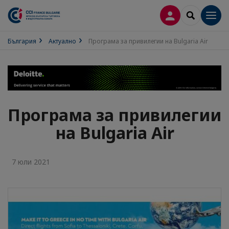
ВХОД В ПРОФИ
SEARCH
Men
България
Актуално
Програма за привилегии на Bulgaria Air
Програма за привилегии
на Bulgaria Air
7 юли 2021