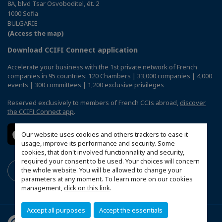
8A, blvd Tsar Osvoboditel, ét. 2
1000 Sofia
BULGARIE
(Access the map)
Download CCIFI Connect application
Accelerate your business with the 1st private network of French
companies in 95 countries: 120 Chambers | 33,000 companies | 4,000
events | 300 committees | 1,200 exclusive privileges
Reserved exclusively to members of French CCIs abroad,
discover
the CCIFI Connect app
.
Our website uses cookies and others trackers to ease it
usage, improve its performance and security. Some
cookies, that don't involved functionnality and security,
required your consent to be used. Your choices will concern
the whole website. You will be allowed to change your
parameters at any moment. To learn more on our cookies
management,
click on this link
.
Accept all purposes
Accept the essentials