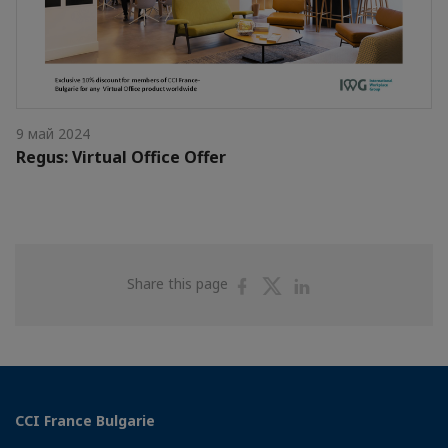
9 май 2024
Regus: Virtual Office Offer
Share
Share
Share
Share this page
on
on
on
Facebook
Twitter
Linkedin
CCI France Bulgarie